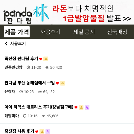
제품 가격
사용후기
세일 공지
전국매장
사용후기
죽전점 판다림 후기
민준민건맘
11-20
50,420
판다림 부산 동래점에서 구입
윤창재
10-23
64,432
아이 라텍스 매트리스 후기(강남점구매)
해달마마
10-16
45,686
죽전점 사용 후기