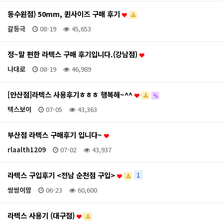
동수원점) 50mm, 퀸사이즈 구매 후기
갈등극
08-19
45,653
정~말 편한 라텍스 구매 후기입니다.(강남점)
나대로
08-19
46,989
[안산점]라텍스 사용후기ㅎㅎㅎ 행복해~^^
텍스보이
07-05
43,363
부산점 라텍스 구매후기 입니다~
rlaalth1209
07-02
43,937
라텍스 구입후기 <전남 순천점 구입>
1
씽씽이맘
06-23
60,600
라텍스 사용기 (대구점)