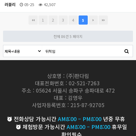
러블리
05-25
42,507
1
2
3
4
5
전체 86건
5 페이지
상호명 : (주)판다림
대표전화번호 : 02-521-7263
주소 : 05624 서울시 송파구 송파대로 472
대표 : 김영우
사업자등록번호 : 215-87-92705
전화상담 가능시간
AM8:00 – PM8:00
년중 무휴
체험방문 가능시간
AM8:00 – PM8:00
휴무일
확인필수