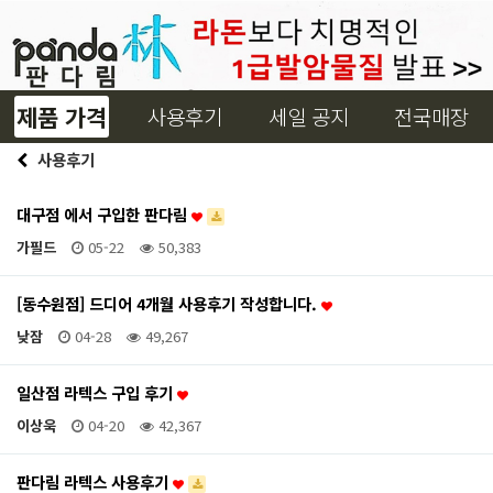
제품 가격
사용후기
세일 공지
전국매장
사용후기
대구점 에서 구입한 판다림
가필드
05-22
50,383
[동수원점] 드디어 4개월 사용후기 작성합니다.
낮잠
04-28
49,267
일산점 라텍스 구입 후기
이상욱
04-20
42,367
판다림 라텍스 사용후기