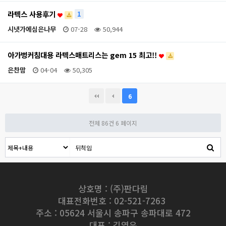
라텍스 사용후기
1
시냇가에심은나무
07-28
50,944
아가벙커침대용 라텍스매트리스는 gem 15 최고!!
은찬맘
04-04
50,305
6
전체 86건
6 페이지
상호명 : (주)판다림
대표전화번호 : 02-521-7263
주소 : 05624 서울시 송파구 송파대로 472
대표 : 김영우