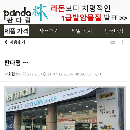
제품 가격
사용후기
세일 공지
전국매장
사용후기
판다림 ~~
박소현
(59.♡.237.233)
21-07-12 21:56
24,988
0
본문