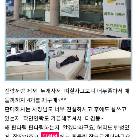
신랑꺼랑 제꺼 두개사서 며칠자고보니 너무좋아서 애
들꺼까지 4개를 재구매~^^
판매하시는 사장님도 너무 친절하시고 후에도 잘쓰고
있는지 확인연락도 가끔해주셔서 더감동~
왜 판다림 판다림하는지 알겠더라구요. 허리도 탄성있
게 잘잡아주고
뒤척임
에도 흔들림 잘모르겠더라구요