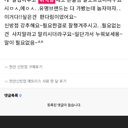
시ㅁㅅ,에ㅇㅅ. .유명브랜드는 다 가봤는데 눕자마자. .
이거다!!싶은건 판다림이었어요~
신방점 강추해요~필요한걸로 잘챙겨주시고. .필요없는
건 사지말라고 말리시더라구요~일단가서 누워보세용~
말이 필요없음~^^
천안 신방점 구매후기
천안신방점 매트리스 사용 한 달 후기
댓글목록
0
등록된 댓글이 없습니다.